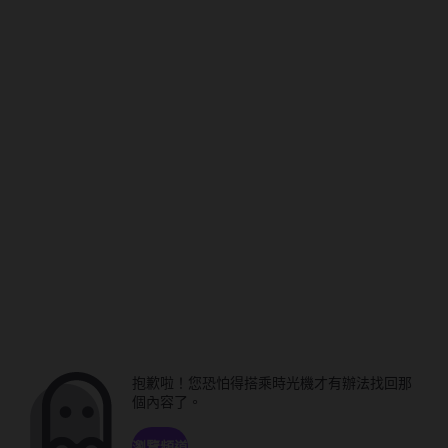
抱歉啦！您恐怕得搭乘時光機才有辦法找回那
個內容了。
瀏覽頻道