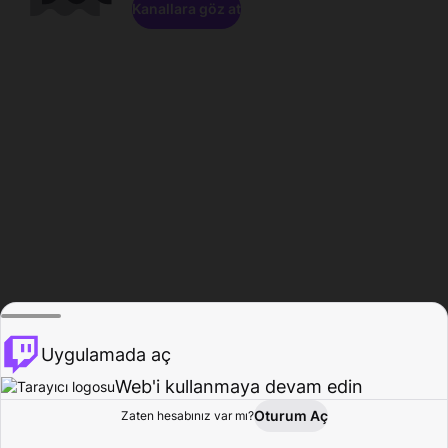
Kanallara göz at
Uygulamada aç
Web'i kullanmaya devam edin
Oturum Aç
Zaten hesabınız var mı?
Ana Sayfa
Gözat
Aktivite
Profil