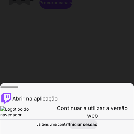
Procurar canais
Abrir na aplicação
Continuar a utilizar a versão
web
Iniciar sessão
Já tens uma conta?
Página inicial
Procurar
Atividade
Perfil