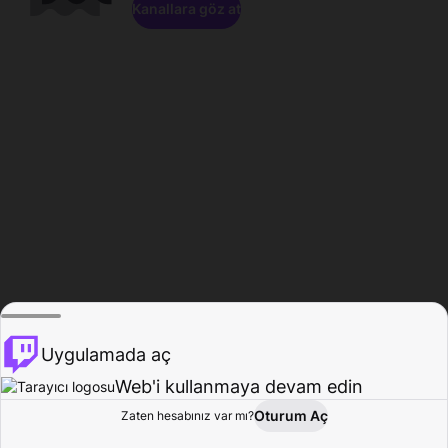
Kanallara göz at
Uygulamada aç
Web'i kullanmaya devam edin
Oturum Aç
Zaten hesabınız var mı?
Ana Sayfa
Gözat
Aktivite
Profil