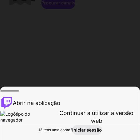
Procurar canais
Abrir na aplicação
Continuar a utilizar a versão
web
Iniciar sessão
Já tens uma conta?
Página inicial
Procurar
Atividade
Perfil