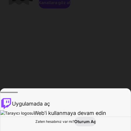
Kanallara göz at
Uygulamada aç
Web'i kullanmaya devam edin
Oturum Aç
Zaten hesabınız var mı?
Ana Sayfa
Gözat
Aktivite
Profil