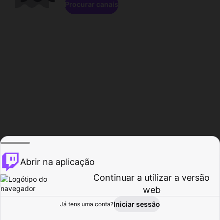
Procurar canais
Abrir na aplicação
Continuar a utilizar a versão
web
Iniciar sessão
Já tens uma conta?
Página inicial
Procurar
Atividade
Perfil