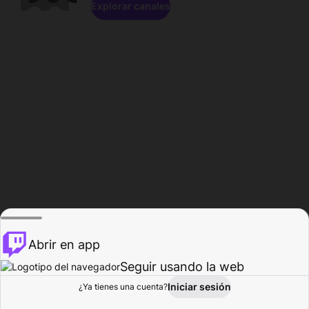
Explorar canales
Abrir en app
Seguir usando la web
Iniciar sesión
Página del
¿Ya tienes una cuenta?
Explorar
Actividad
Perfil
Creador