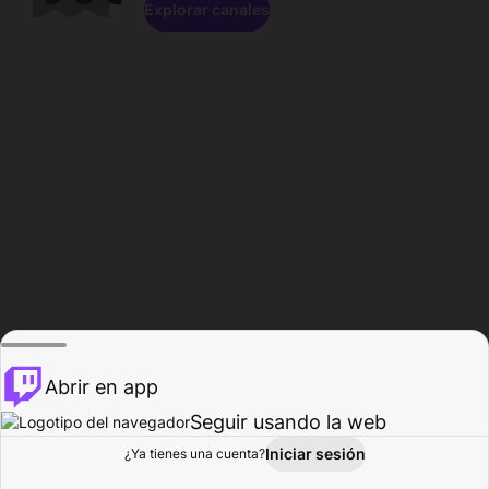
Explorar canales
Abrir en app
Seguir usando la web
Iniciar sesión
Página del
¿Ya tienes una cuenta?
Explorar
Actividad
Perfil
Creador