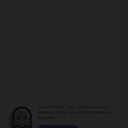
Съжаляваме. Това съдържание не е
налично, освен ако нямате машина на
времето.