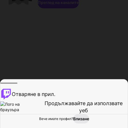
Преглед на каналите
Отваряне в прил.
Продължавайте да използвате
уеб
Влизане
Вече имате профил?
Начало
Преглед
Активност
Профил