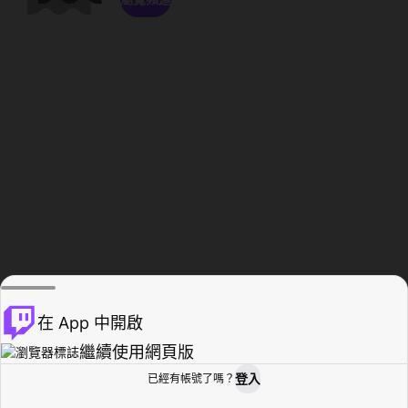
在 App 中開啟
繼續使用網頁版
登入
已經有帳號了嗎？
創作者基地
瀏覽
活動紀錄
個人檔案