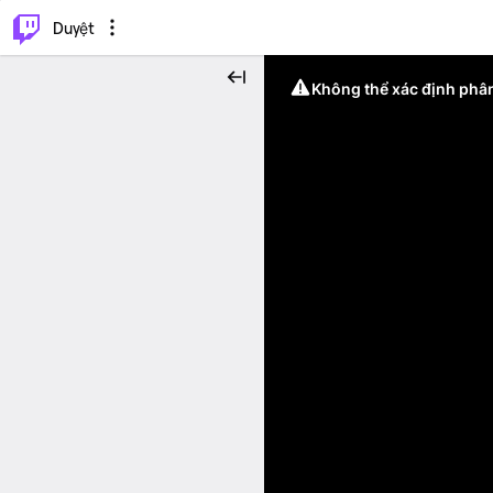
.
⌥
P
Duyệt
Không thể xác định phân