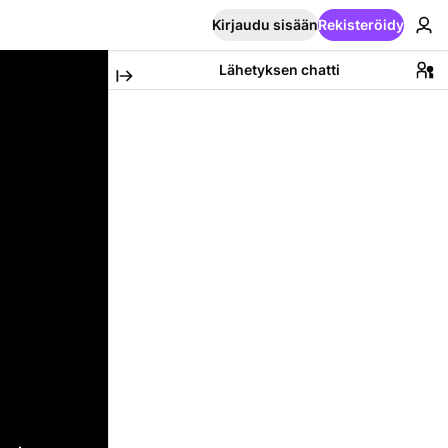
Kirjaudu sisään
Rekisteröidy
Lähetyksen chatti