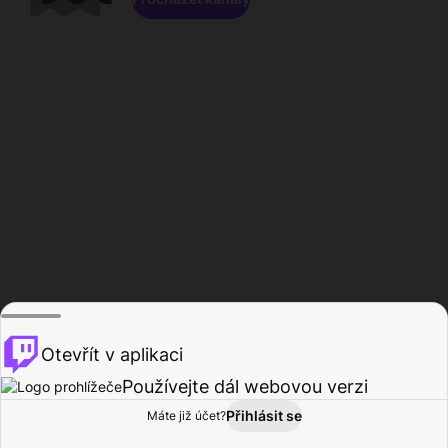
Otevřít v aplikaci
Používejte dál webovou verzi
Přihlásit se
Máte již účet?
Domů
Procházet
Aktivita
Profil