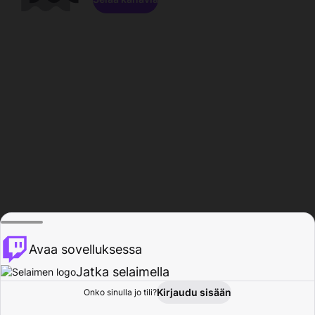
Avaa sovelluksessa
Jatka selaimella
Kirjaudu sisään
Onko sinulla jo tili?
Koti
Selaa
Toiminta
Profiili