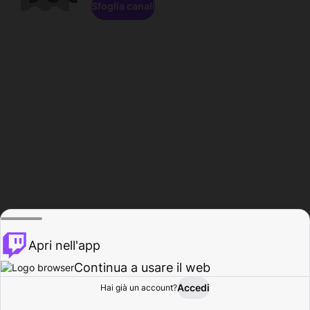
Sfoglia canali
Apri nell'app
Continua a usare il web
Accedi
Hai già un account?
Base
Sfoglia
Attività
Profilo