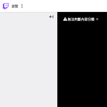
⌥
P
瀏覽
無法判斷內容分類