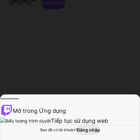
Duyệt kênh
Mở trong Ứng dụng
Tiếp tục sử dụng web
Đăng nhập
Bạn đã có tài khoản?
Trang chủ
Duyệt
Hoạt động
Hồ sơ