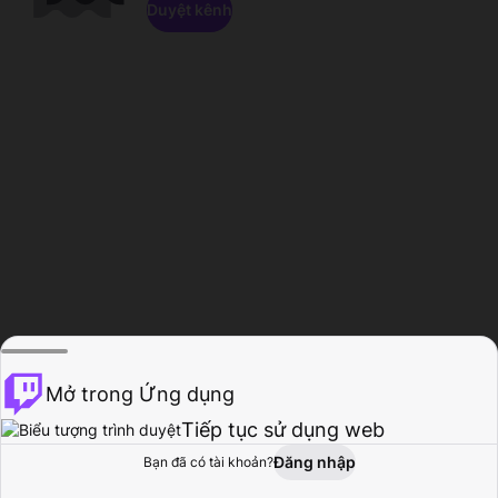
Duyệt kênh
Mở trong Ứng dụng
Tiếp tục sử dụng web
Đăng nhập
Bạn đã có tài khoản?
Trang chủ
Duyệt
Hoạt động
Hồ sơ