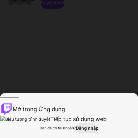
Duyệt kênh
Mở trong Ứng dụng
Tiếp tục sử dụng web
Đăng nhập
Bạn đã có tài khoản?
Trang chủ
Duyệt
Hoạt động
Hồ sơ