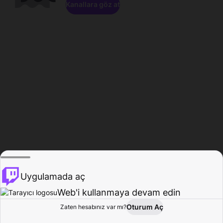
Kanallara göz at
Uygulamada aç
Web'i kullanmaya devam edin
Oturum Aç
Zaten hesabınız var mı?
Ana Sayfa
Gözat
Aktivite
Profil