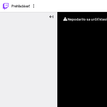
..
⌥
P
Prehľadávať
Nepodarilo sa určiť klas