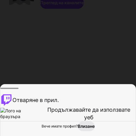
Преглед на каналите
Отваряне в прил.
Продължавайте да използвате
уеб
Влизане
Вече имате профил?
Начало
Преглед
Активност
Профил