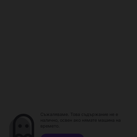
Съжаляваме. Това съдържание не е
налично, освен ако нямате машина на
времето.