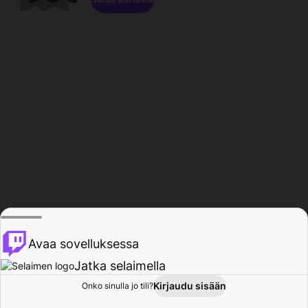
Avaa sovelluksessa
Jatka selaimella
Kirjaudu sisään
Onko sinulla jo tili?
Koti
Selaa
Toiminta
Profiili