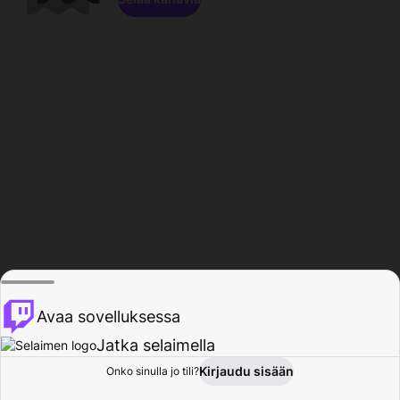
Avaa sovelluksessa
Jatka selaimella
Kirjaudu sisään
Onko sinulla jo tili?
Koti
Selaa
Toiminta
Profiili