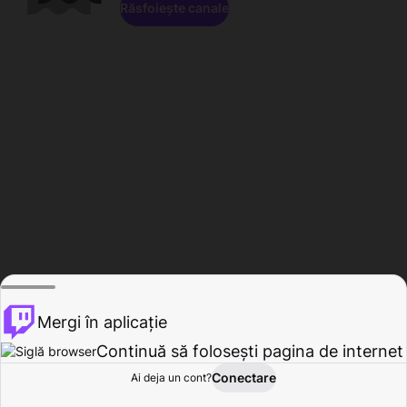
Răsfoiește canale
Mergi în aplicație
Continuă să folosești pagina de internet
Conectare
Ai deja un cont?
Acasă
Răsfoire
Activitate
Profil