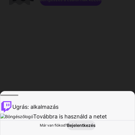
Ugrás: alkalmazás
Továbbra is használd a netet
Bejelentkezés
Már van fiókod?
Főoldal
Böngészés
Tevékenység
Profil