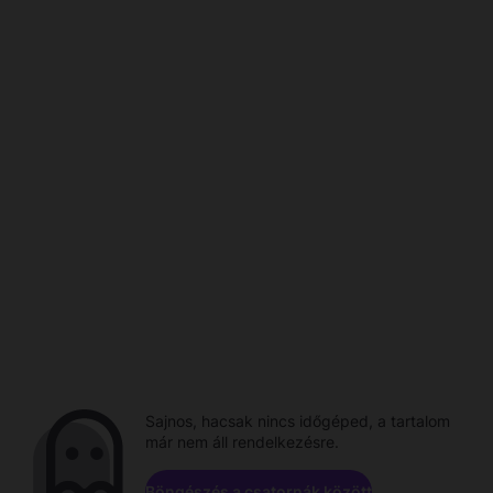
Sajnos, hacsak nincs időgéped, a tartalom
már nem áll rendelkezésre.
Böngészés a csatornák között