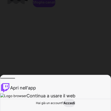
Sfoglia canali
Apri nell'app
Continua a usare il web
Accedi
Hai già un account?
Base
Sfoglia
Attività
Profilo