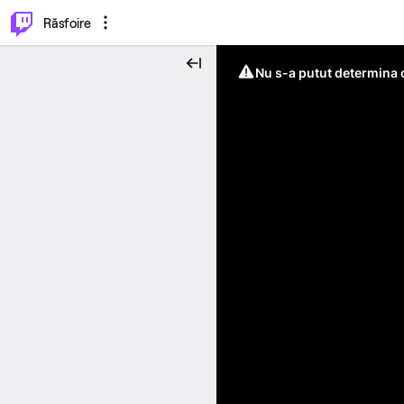
⌥
P
Răsfoire
Nu s-a putut determina c