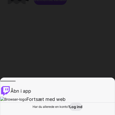
Åbn i app
Fortsæt med web
Log ind
Har du allerede en konto?
Hjem
Gennemse
Aktivitet
Profil