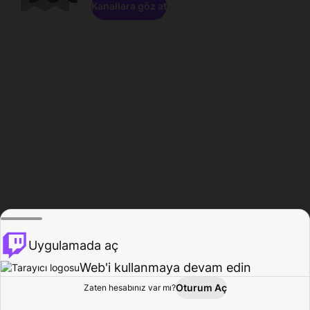
Kanallara göz at
Uygulamada aç
Web'i kullanmaya devam edin
Oturum Aç
Zaten hesabınız var mı?
Ana Sayfa
Gözat
Aktivite
Profil