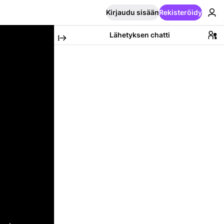
Kirjaudu sisään
Rekisteröidy
Lähetyksen chatti