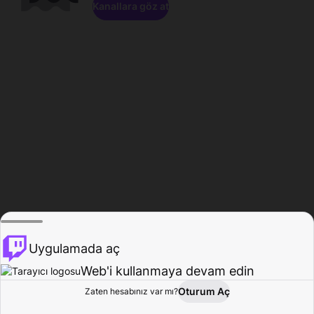
Kanallara göz at
Uygulamada aç
Web'i kullanmaya devam edin
Oturum Aç
Zaten hesabınız var mı?
Ana Sayfa
Gözat
Aktivite
Profil