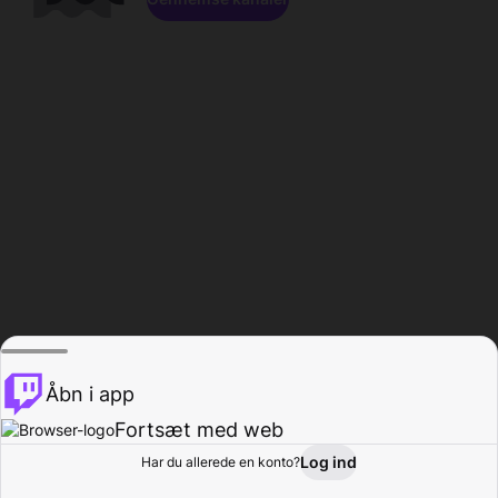
Åbn i app
Fortsæt med web
Log ind
Har du allerede en konto?
Hjem
Gennemse
Aktivitet
Profil