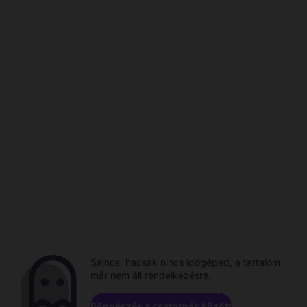
Sajnos, hacsak nincs időgéped, a tartalom
már nem áll rendelkezésre.
Böngészés a csatornák között