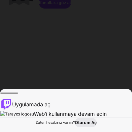
Kanallara göz at
Uygulamada aç
Web'i kullanmaya devam edin
Oturum Aç
Zaten hesabınız var mı?
Ana Sayfa
Gözat
Aktivite
Profil