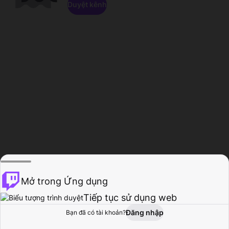
Duyệt kênh
Mở trong Ứng dụng
Tiếp tục sử dụng web
Đăng nhập
Bạn đã có tài khoản?
Trang chủ
Duyệt
Hoạt động
Hồ sơ