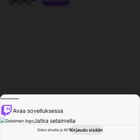
Avaa sovelluksessa
Jatka selaimella
Kirjaudu sisään
Onko sinulla jo tili?
Koti
Selaa
Toiminta
Profiili