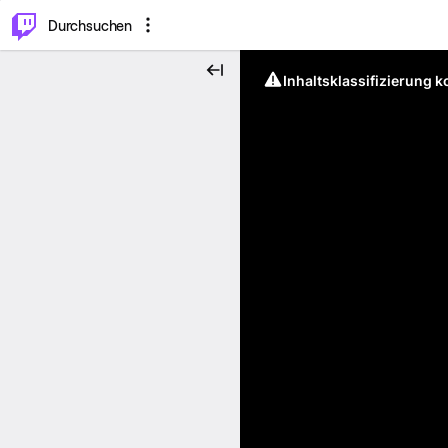
.
⌥
P
Durchsuchen
Inhaltsklassifizierung 