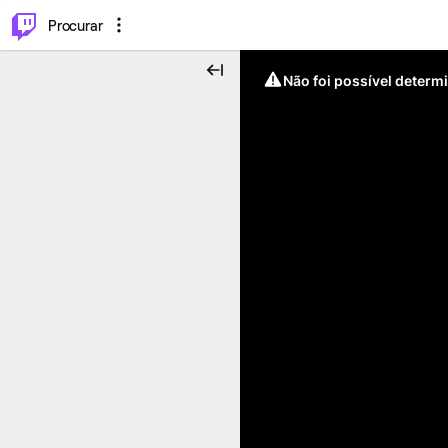
.
⌥
P
Procurar
Não foi possível determ