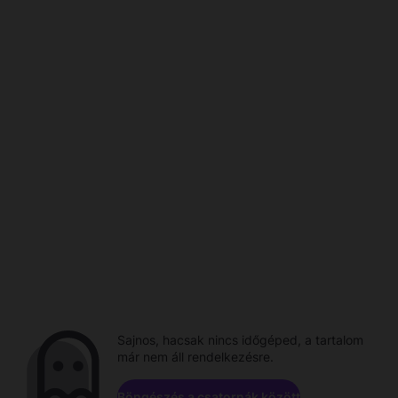
Sajnos, hacsak nincs időgéped, a tartalom
már nem áll rendelkezésre.
Böngészés a csatornák között