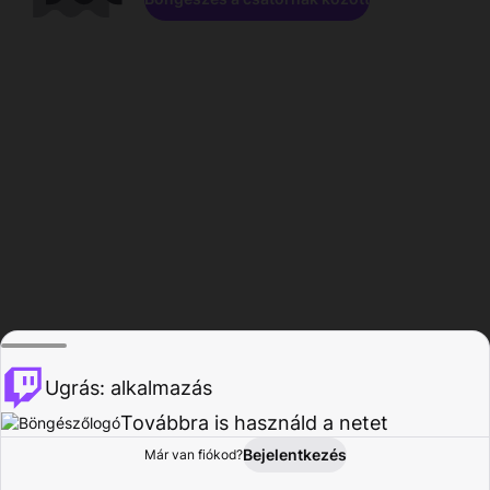
Ugrás: alkalmazás
Továbbra is használd a netet
Bejelentkezés
Már van fiókod?
Főoldal
Böngészés
Tevékenység
Profil