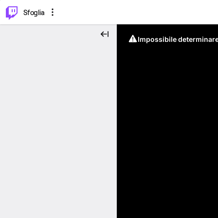
⌥
P
Sfoglia
Impossibile determinare