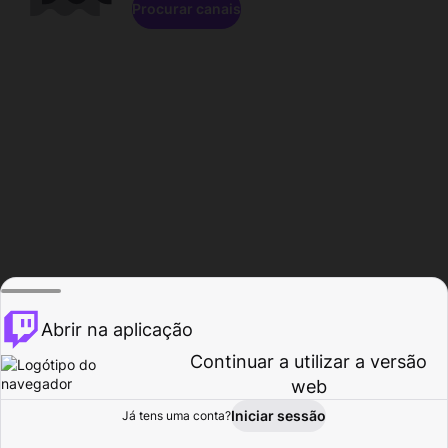
Procurar canais
Abrir na aplicação
Continuar a utilizar a versão
web
Iniciar sessão
Já tens uma conta?
Página inicial
Procurar
Atividade
Perfil