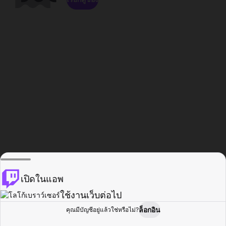
เปิดในแอพ
ใช้งานเว็บต่อไป
ล็อกอิน
คุณมีบัญชีอยู่แล้วใช่หรือไม่?
หน้าแรก
เรียกดู
กิจกรรม
โปรไฟล์