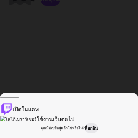
เปิดในแอพ
ใช้งานเว็บต่อไป
ล็อกอิน
คุณมีบัญชีอยู่แล้วใช่หรือไม่?
หน้าแรก
เรียกดู
กิจกรรม
โปรไฟล์