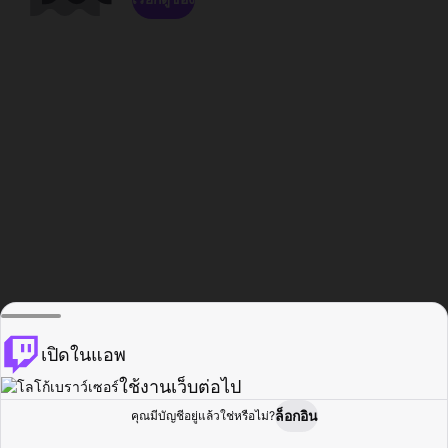
เปิดในแอพ
ใช้งานเว็บต่อไป
ล็อกอิน
คุณมีบัญชีอยู่แล้วใช่หรือไม่?
หน้าแรก
เรียกดู
กิจกรรม
โปรไฟล์