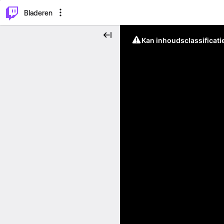
⌥
P
Bladeren
Kan inhoudsclassificati