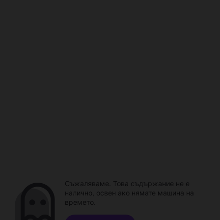
Съжаляваме. Това съдържание не е
налично, освен ако нямате машина на
времето.