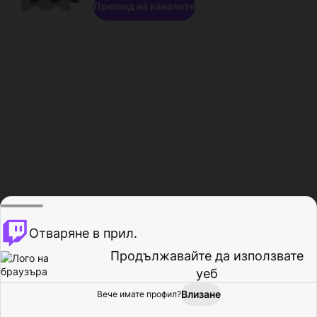
Преглед на каналите
Отваряне в прил.
Продължавайте да използвате
уеб
Влизане
Вече имате профил?
Начало
Преглед
Активност
Профил