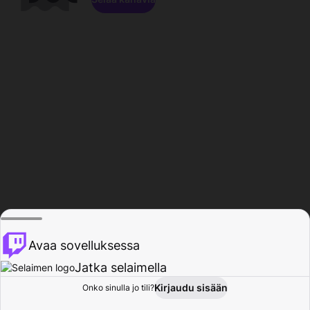
Avaa sovelluksessa
Jatka selaimella
Kirjaudu sisään
Onko sinulla jo tili?
Koti
Selaa
Toiminta
Profiili