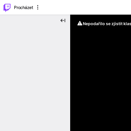
..
⌥
P
Procházet
Nepodařilo se zjistit kla